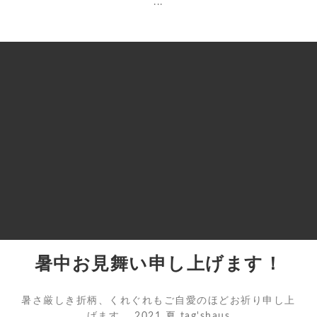
...
暑中お見舞い申し上げます！
暑さ厳しき折柄、くれぐれもご自愛のほどお祈り申し上
げます。 2021 夏 tag'shaus