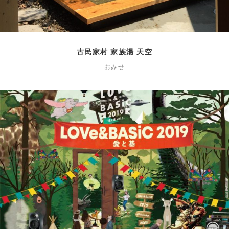
古民家村 家族湯 天空
おみせ