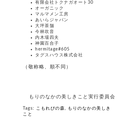
有限会社トクナガオート30
オーガニック
マルマメン工房
あいらジャパン
大坪茶舗
今林吹音
内木場四夫
神園百合子
hermitage#605
タグスハウス株式会社
（敬称略、順不同）
もりのなかの美しきこと実行委員会
Tags:
こもれびの森
,
もりのなかの美しき
こと