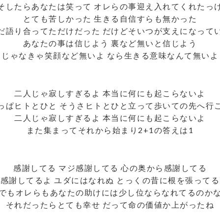
そしたらあなたは笑って オレらの事迎え入れてくれたっ
とても苦しかった 生きる自信すらも無かった
だ語り合ってただけだった だけどそいつが支えになって
あなたの事は信じよう 裏など無いと信じよう
じゃなきゃ笑顔など無いよ なら生きる意味なんて無いよ
二人じゃ寂しすぎるよ 本当に何にも起こらないよ
っぱヒトとひと そうさヒトとひと立って歩いての先へ行
二人じゃ寂しすぎるよ 本当に何にも起こらないよ
また集まってそれから始まり2+1の答えは1
感謝してる マジ感謝してる 心の奥から感謝してる
感謝してるよ ユダにはなれぬ とっくの昔に根を張ってる
でもオレらもあなたの助けには少し位ならなれてるのか
それだったらとても幸せ だって命の価値か上がったね