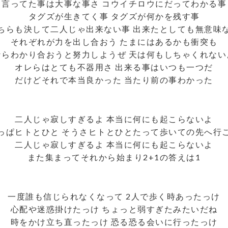
言ってた事は大事な事さ コウイチロウにだってわかる事
タグズが生きてく事 タグズが何かを残す事
ちらも決して二人じゃ出来ない事 出来たとしても無意味
それぞれが力を出し合おう たまにはあるかも衝突も
ならわかり合おうと努力しようぜ 天は何もしちゃくれない
オレらはとても不器用さ 出来る事はいつも一つだ
だけどそれで本当良かった 当たり前の事わかった
二人じゃ寂しすぎるよ 本当に何にも起こらないよ
っぱヒトとひと そうさヒトとひとたって歩いての先へ行
二人じゃ寂しすぎるよ 本当に何にも起こらないよ
また集まってそれから始まり2+1の答えは1
一度誰も信じられなくなって 2人で歩く時あったっけ
心配や迷惑掛けたっけ ちょっと弱すぎたみたいだね
時をかけ立ち直ったっけ 恐る恐る会いに行ったっけ