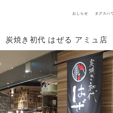
おしらせ
タグスハ
炭焼き初代 はぜる アミュ店